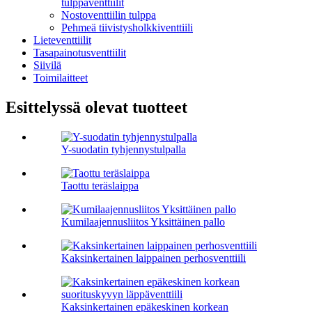
tulppaventtiilit
Nostoventtiilin tulppa
Pehmeä tiivistysholkkiventtiili
Lieteventtiilit
Tasapainotusventtiilit
Siivilä
Toimilaitteet
Esittelyssä olevat tuotteet
Y-suodatin tyhjennystulpalla
Taottu teräslaippa
Kumilaajennusliitos Yksittäinen pallo
Kaksinkertainen laippainen perhosventtiili
Kaksinkertainen epäkeskinen korkean