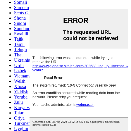
Somali
Samoan
Scots Gaelic
Shona
Sindhi
Sundanese
Swahili
Tajik
Tamil
Telugu
Thai
Ukrainian
Urdu
Uzbek
Vietnamese
Welsh
Xhosa
Yiddish
Yoruba
Zulu
Kinyarwanda
Tatar
Oriya
Turkmen
Uyghur