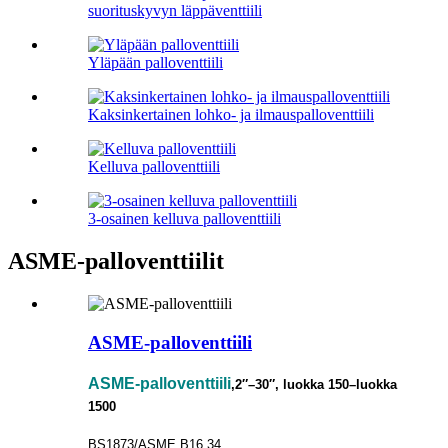
suorituskyvyn läppäventtiili
Yläpään palloventtiili
Kaksinkertainen lohko- ja ilmauspalloventtiili
Kelluva palloventtiili
3-osainen kelluva palloventtiili
ASME-palloventtiilit
ASME-palloventtiili
ASME-palloventtiili
,2″–30″, luokka 150–luokka
1500
BS1873/ASME B16.34