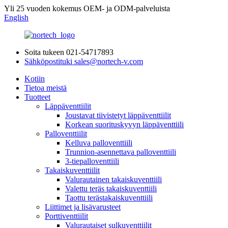
Yli 25 vuoden kokemus OEM- ja ODM-palveluista
English
Soita tukeen
021-54717893
Sähköpostituki
sales@nortech-v.com
Kotiin
Tietoa meistä
Tuotteet
Läppäventtiilit
Joustavat tiivistetyt läppäventtiilit
Korkean suorituskyvyn läppäventtiili
Palloventtiilit
Kelluva palloventtiili
Trunnion-asennettava palloventtiili
3-tiepalloventtiili
Takaiskuventtiilit
Valurautainen takaiskuventtiili
Valettu teräs takaiskuventtiili
Taottu terästakaiskuventtiili
Liittimet ja lisävarusteet
Porttiventtiilit
Valurautaiset sulkuventtiilit