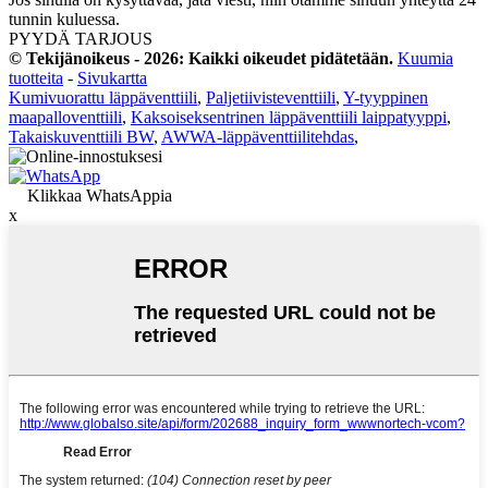
tunnin kuluessa.
PYYDÄ TARJOUS
© Tekijänoikeus - 2026: Kaikki oikeudet pidätetään.
Kuumia
tuotteita
-
Sivukartta
Kumivuorattu läppäventtiili
,
Paljetiivisteventtiili
,
Y-tyyppinen
maapalloventtiili
,
Kaksoiseksentrinen läppäventtiili laippatyyppi
,
Takaiskuventtiili BW
,
AWWA-läppäventtiilitehdas
,
Klikkaa WhatsAppia
x