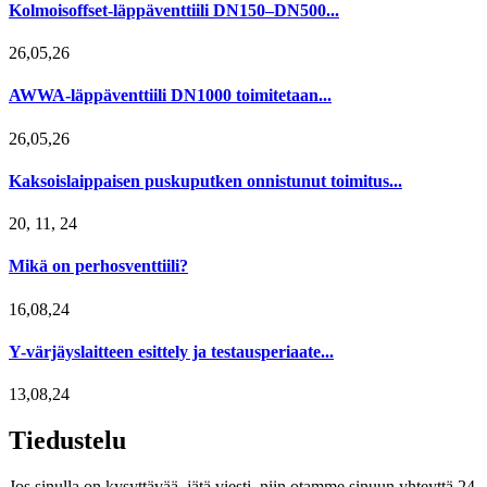
Kolmoisoffset-läppäventtiili DN150–DN500...
26,05,26
AWWA-läppäventtiili DN1000 toimitetaan...
26,05,26
Kaksoislaippaisen puskuputken onnistunut toimitus...
20, 11, 24
Mikä on perhosventtiili?
16,08,24
Y-värjäyslaitteen esittely ja testausperiaate...
13,08,24
Tiedustelu
Jos sinulla on kysyttävää, jätä viesti, niin otamme sinuun yhteyttä 24