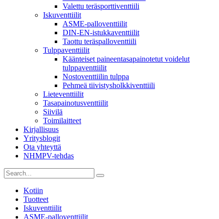
Valettu teräsporttiventtiili
Iskuventtiilit
ASME-palloventtiilit
DIN-EN-istukkaventtiilit
Taottu teräspalloventtiili
Tulppaventtiilit
Käänteiset paineentasapainotetut voidelut
tulppaventtiilit
Nostoventtiilin tulppa
Pehmeä tiivistysholkkiventtiili
Lieteventtiilit
Tasapainotusventtiilit
Siivilä
Toimilaitteet
Kirjallisuus
Yritysblogit
Ota yhteyttä
NHMPV-tehdas
Kotiin
Tuotteet
Iskuventtiilit
ASME-palloventtiilit