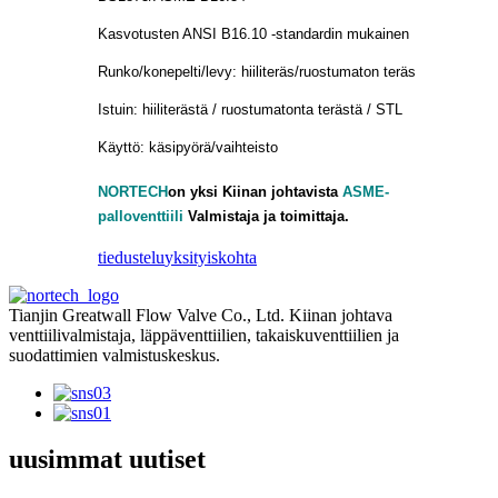
Kasvotusten ANSI B16.10 -standardin mukainen
Runko/konepelti/levy: hiiliteräs/ruostumaton teräs
Istuin: hiiliterästä / ruostumatonta terästä / STL
Käyttö: käsipyörä/vaihteisto
NORTECH
on yksi Kiinan johtavista
ASME-
palloventtiili
Valmistaja ja toimittaja.
tiedustelu
yksityiskohta
Tianjin Greatwall Flow Valve Co., Ltd. Kiinan johtava
venttiilivalmistaja, läppäventtiilien, takaiskuventtiilien ja
suodattimien valmistuskeskus.
uusimmat uutiset