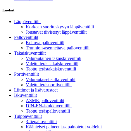
Luokat
Läppäventtiilit
Korkean suorituskyvyn läppäventtiili
Joustavat tiivistetyt läppäventtiilit
Palloventtiilit
Kelluva palloventtiili
Trunnion-asennettava palloventtiili
Takaiskuventtiilit
Valurautainen takaiskuventtiili
Valettu teräs takaiskuventtiili
Taottu terästakaiskuventtiili
Porttiventtiilit
Valurautaiset sulkuventtiilit
Valettu teräsporttiventtiili
Liittimet ja lisävarusteet
Iskuventtiilit
ASME-palloventtiilit
DIN-EN-istukkaventtiilit
Taottu teräspalloventtiili
Tulppaventtiilit
3-tiepalloventtiili
Käänteiset paineentasapainotetut voidelut