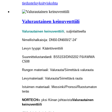
tiedustelu
yksityiskohta
Valurautainen keinuventtiili
Valurautainen keinuventtiili
, suljinlaitteella
Nimellishalkaisija: DN50-DN600/2”-24”
Levyn tyyppi: Kääntöventtiili
Suunnittelustandardi: BS5153/DIN3202 F6/AWWA
C508
Rungon materiaali: Valurauta/Siirrettävä valurauta
Levymateriaali: Valurauta/Siirrettävä rauta
Istuimen materiaali: Messinki/Pronssi/Ruostumaton
teräs
NORTECH
is
yksi Kiinan johtavista
Valurautainen
keinuventtiili