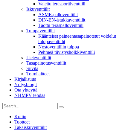
Valettu teräsporttiventtiili
Iskuventtiilit
ASME-palloventtiilit
DIN-EN-istukkaventtiilit
Taottu teräspalloventtiili
Tulppaventtiilit
Käänteiset paineentasapainotetut voidelut
tulppaventtiilit
Nostoventtiilin tulppa
Pehmeä tiivistysholkkiventtiili
Lieteventtiilit
Tasapainotusventtiilit
Siivilä
Toimilaitteet
Kirjallisuus
Yritysblogit
Ota yhteyttä
NHMPV-tehdas
Kotiin
Tuotteet
Takaiskuventtiilit