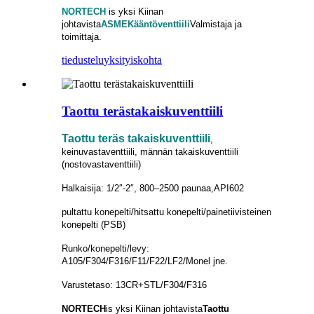
NORTECH
is
yksi Kiinan
johtavista
ASME
Kääntöventtiili
Valmistaja ja
toimittaja.
tiedustelu
yksityiskohta
Taottu terästakaiskuventtiili
Taottu teräs takaiskuventtiili
,
keinuvastaventtiili, männän takaiskuventtiili
(nostovastaventtiili)
Halkaisija: 1/2″-2″, 800–2500 paunaa,
API602
pultattu konepelti/hitsattu konepelti/painetiivisteinen
konepelti (PSB)
Runko/konepelti/levy:
A105/F304/F316/F11/F22/LF2/Monel jne.
Varustetaso: 13CR+STL/F304/F316
NORTECH
is
yksi Kiinan johtavista
Taottu