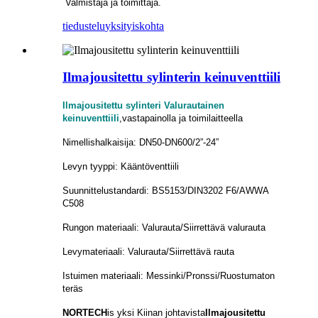
Valmistaja ja toimittaja.
tiedustelu
yksityiskohta
Ilmajousitettu sylinterin keinuventtiili
Ilmajousitettu sylinteri Valurautainen
keinuventtiili
,vastapainolla ja toimilaitteella
Nimellishalkaisija: DN50-DN600/2”-24”
Levyn tyyppi: Kääntöventtiili
Suunnittelustandardi: BS5153/DIN3202 F6/AWWA
C508
Rungon materiaali: Valurauta/Siirrettävä valurauta
Levymateriaali: Valurauta/Siirrettävä rauta
Istuimen materiaali: Messinki/Pronssi/Ruostumaton
teräs
NORTECH
is
yksi Kiinan johtavista
Ilmajousitettu