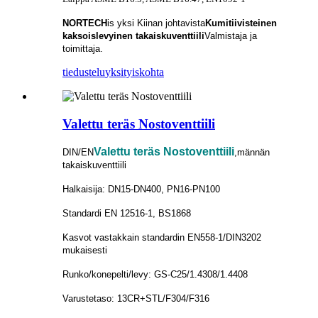
NORTECH
is
yksi Kiinan johtavista
Kumitiivisteinen
kaksoislevyinen takaiskuventtiili
Valmistaja ja
toimittaja.
tiedustelu
yksityiskohta
Valettu teräs Nostoventtiili
Valettu teräs Nostoventtiili
DIN/EN
,männän
takaiskuventtiili
Halkaisija: DN15-DN400, PN16-PN100
Standardi EN 12516-1, BS1868
Kasvot vastakkain standardin EN558-1/DIN3202
mukaisesti
Runko/konepelti/levy: GS-C25/1.4308/1.4408
Varustetaso: 13CR+STL/F304/F316