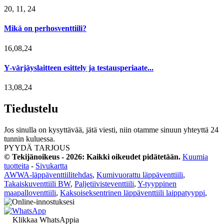
20, 11, 24
Mikä on perhosventtiili?
16,08,24
Y-värjäyslaitteen esittely ja testausperiaate...
13,08,24
Tiedustelu
Jos sinulla on kysyttävää, jätä viesti, niin otamme sinuun yhteyttä 24
tunnin kuluessa.
PYYDÄ TARJOUS
© Tekijänoikeus - 2026: Kaikki oikeudet pidätetään.
Kuumia
tuotteita
-
Sivukartta
AWWA-läppäventtiilitehdas
,
Kumivuorattu läppäventtiili
,
Takaiskuventtiili BW
,
Paljetiivisteventtiili
,
Y-tyyppinen
maapalloventtiili
,
Kaksoiseksentrinen läppäventtiili laippatyyppi
,
Klikkaa WhatsAppia