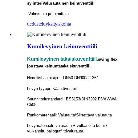
sylinteri
Valurautainen keinuventtiili
Valmistaja ja toimittaja.
tiedustelu
yksityiskohta
Kumilevyinen keinuventtiili
Kumilevyinen takaiskuventtiili
,swing flex,
joustava keinuntatakaiskuventtiili.
Nimellishalkaisija： DN50-DN900/2”-36”
Levyn tyyppi: Kääntöventtiili
Suunnittelustandardi: BS5153/DIN3202 F6/AWWA
C508
Runkomateriaali: Valurauta/Siirrettävä valurauta
Levymateriaali: valurauta + vulkanoitu kumi /
vulkanoitu pallografiittivalurauta.