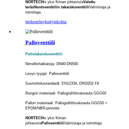
NORTECH
is
yksi Kiinan johtavista
Valettu
teräs
Nostoventtiilin takaiskuventtiili
Valmistaja ja
toimittaja.
tiedustelu
yksityiskohta
Palloventtiili
Pallotakaiskuventtiili
Nimellishalkaisija: DN40-DN500
Levyn tyyppi: Palloventtiili
Suunnittelustandardi: EN12334, DIN3202 F6
Rungon materiaali: Pallografiittivalurauta GGG50
Pallon materiaali: Pallografiittivalurauta GGG50 +
EPDM/NBR-pinnoite
NORTECH
is
yksi Kiinan
johtavista
Palloventtiili
Valmistaja ja toimittaja.