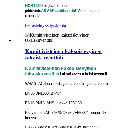
NORTECH
is
yksi Kiinan
johtavista
ASME
Kääntöventtiili
Valmistaja ja
toimittaja.
tiedustelu
yksityiskohta
Kumitiivisteinen kaksoislevyinen
takaiskuventtiili
Kumitiivisteinen kaksoislevyinen
takaiskuventtiili
,kaksoisoven takaiskuventtiili
WRAS, ACS-sertifioitu juomavedelle, juomavedelle
DN50-DN1000, 2″-40″
PN10/PN16, ANSI-luokka 125/150
Kasvokkain API594/ISO5752/EN558-1 -sarjan 16
kanssa
Laippa ASME B16.5, ASME B16.47, EN1092-1