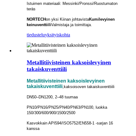
Istuimen materiaali: Messinki/Pronssi/Ruostumaton
teräs
NORTECH
on yksi Kiinan johtavista
Kumilevyinen
keinuventtiili
Valmistaja ja toimittaja.
tiedustelu
yksityiskohta
Metallitiivisteinen kaksoislevyinen
takaiskuventtiili
Metallitiivisteinen kaksoislevyinen
takaiskuventtiili
,kaksoisoven takaiskuventtiili
DN50–DN1200, 2–48 tuumaa
PN10/PN16/PN25/PN40/PN63/PN100, luokka
150/300/600/900/1500/2500
Kasvokkain API594/ISO5752/EN558-1 -sarjan 16
kanssa