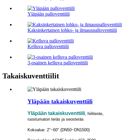
Yläpään palloventtiili
Kaksinkertainen lohko- ja ilmauspalloventtiili
Kelluva palloventtiili
3-osainen kelluva palloventtiili
Takaiskuventtiilit
Yläpään takaiskuventtiili
Yläpään takaiskuventtiili
, hiiliteräs,
ruostumaton teräs ja seosteräs
Kokoalue: 2″~60″ (DN50~DN1500)