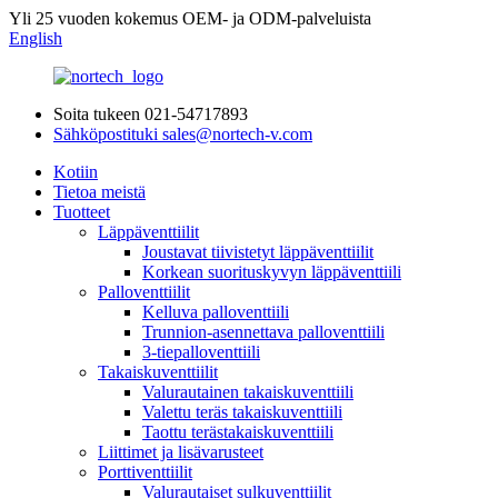
Yli 25 vuoden kokemus OEM- ja ODM-palveluista
English
Soita tukeen
021-54717893
Sähköpostituki
sales@nortech-v.com
Kotiin
Tietoa meistä
Tuotteet
Läppäventtiilit
Joustavat tiivistetyt läppäventtiilit
Korkean suorituskyvyn läppäventtiili
Palloventtiilit
Kelluva palloventtiili
Trunnion-asennettava palloventtiili
3-tiepalloventtiili
Takaiskuventtiilit
Valurautainen takaiskuventtiili
Valettu teräs takaiskuventtiili
Taottu terästakaiskuventtiili
Liittimet ja lisävarusteet
Porttiventtiilit
Valurautaiset sulkuventtiilit