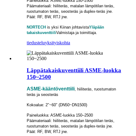
Paineluokka: ASME-luokka 150–2500
Päämateriaali: hiiliteräs, matalan lämpötilan teräs,
ruostumaton teräs, seosteräs ja duplex-teräs jne.
Päät: RF, BW, RTJ jne.
NORTECH
is
yksi Kiinan johtavista
Yläpään
takaiskuventtiili
Valmistaja ja toimittaja.
tiedustelu
yksityiskohta
Läppätakaiskuventtiili ASME-luokka
150~2500
ASME-kääntöventtiili
, hiiliteräs, ruostumaton
teräs ja seosteräs
Kokoalue: 2″~60″ (DN50~DN1500)
Paineluokka: ASME-luokka 150–2500
Päämateriaali: hiiliteräs, matalan lämpötilan teräs,
ruostumaton teräs, seosteräs ja duplex-teräs jne.
Päät: RF, BW, RTJ jne.