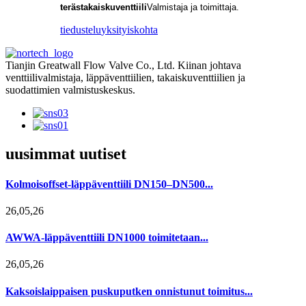
terästakaiskuventtiili
Valmistaja ja toimittaja.
tiedustelu
yksityiskohta
Tianjin Greatwall Flow Valve Co., Ltd. Kiinan johtava
venttiilivalmistaja, läppäventtiilien, takaiskuventtiilien ja
suodattimien valmistuskeskus.
uusimmat uutiset
Kolmoisoffset-läppäventtiili DN150–DN500...
26,05,26
AWWA-läppäventtiili DN1000 toimitetaan...
26,05,26
Kaksoislaippaisen puskuputken onnistunut toimitus...