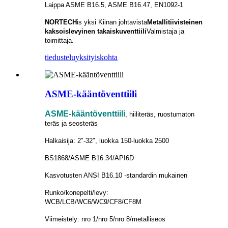
Laippa ASME B16.5, ASME B16.47, EN1092-1
NORTECH
is
yksi Kiinan johtavista
Metallitiivisteinen
kaksoislevyinen takaiskuventtiili
Valmistaja ja
toimittaja.
tiedustelu
yksityiskohta
ASME-kääntöventtiili
ASME-kääntöventtiili
, hiiliteräs, ruostumaton
teräs ja seosteräs
Halkaisija: 2″-32″, luokka 150-luokka 2500
BS1868/ASME B16.34/API6D
Kasvotusten ANSI B16.10 -standardin mukainen
Runko/konepelti/levy:
WCB/LCB/WC6/WC9/CF8/CF8M
Viimeistely: nro 1/nro 5/nro 8/metalliseos