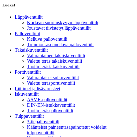
Luokat
Läppäventtiilit
Korkean suorituskyvyn läppäventtiili
Joustavat tiivistetyt läppäventtiilit
Palloventtiilit
Kelluva palloventtiili
Trunnion-asennettava palloventtiili
Takaiskuventtiilit
Valurautainen takaiskuventtiili
Valettu teräs takaiskuventtiili
Taottu terästakaiskuventtiili
Porttiventtiilit
Valurautaiset sulkuventtiilit
Valettu teräsporttiventtiili
Liittimet ja lisävarusteet
Iskuventtiilit
ASME-palloventtiilit
DIN-EN-istukkaventtiilit
Taottu teräspalloventtiili
Tulppaventtiilit
3-tiepalloventtiili
Käänteiset paineentasapainotetut voidelut
tulppaventtiilit