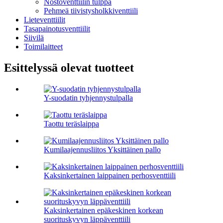
Nostoventtiilin tulppa
Pehmeä tiivistysholkkiventtiili
Lieteventtiilit
Tasapainotusventtiilit
Siivilä
Toimilaitteet
Esittelyssä olevat tuotteet
Y-suodatin tyhjennystulpalla
Taottu teräslaippa
Kumilaajennusliitos Yksittäinen pallo
Kaksinkertainen laippainen perhosventtiili
Kaksinkertainen epäkeskinen korkean
suorituskyvyn läppäventtiili