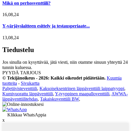
Mikä on perhosventtiili?
16,08,24
Y-värjäyslaitteen esittely ja testausperiaate...
13,08,24
Tiedustelu
Jos sinulla on kysyttävää, jätä viesti, niin otamme sinuun yhteyttä 24
tunnin kuluessa.
PYYDÄ TARJOUS
© Tekijänoikeus - 2026: Kaikki oikeudet pidätetään.
Kuumia
tuotteita
-
Sivukartta
Paljetiivisteventtiili
,
Kaksoiseksentrinen läppäventtiili laippatyyppi
,
Kumivuorattu läppäventtiili
,
Y-tyyppinen maapalloventtiili
,
AWWA-
läppäventtiilitehdas
,
Takaiskuventtiili BW
,
Klikkaa WhatsAppia
x