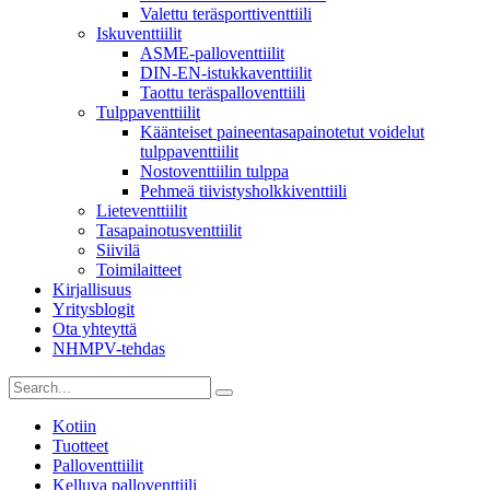
Valettu teräsporttiventtiili
Iskuventtiilit
ASME-palloventtiilit
DIN-EN-istukkaventtiilit
Taottu teräspalloventtiili
Tulppaventtiilit
Käänteiset paineentasapainotetut voidelut
tulppaventtiilit
Nostoventtiilin tulppa
Pehmeä tiivistysholkkiventtiili
Lieteventtiilit
Tasapainotusventtiilit
Siivilä
Toimilaitteet
Kirjallisuus
Yritysblogit
Ota yhteyttä
NHMPV-tehdas
Kotiin
Tuotteet
Palloventtiilit
Kelluva palloventtiili