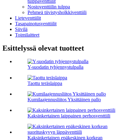
tulppaventtiilit
Nostoventtiilin tulppa
Pehmeä tiivistysholkkiventtiili
Lieteventtiilit
Tasapainotusventtiilit
Siivilä
Toimilaitteet
Esittelyssä olevat tuotteet
Y-suodatin tyhjennystulpalla
Taottu teräslaippa
Kumilaajennusliitos Yksittäinen pallo
Kaksinkertainen laippainen perhosventtiili
Kaksinkertainen epäkeskinen korkean