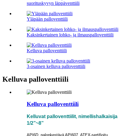
suorituskyvyn läppäventtiili
Yläpään palloventtiili
Kaksinkertainen lohko- ja ilmauspalloventtiili
Kelluva palloventtiili
3-osainen kelluva palloventtiili
Kelluva palloventtiili
Kelluva palloventtiili
Kelluvat palloventtiilit, nimellishalkaisija
1/2”~8”
API6D, palonkestävä API607, ATEX-sertifioitu