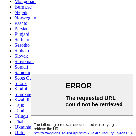
Mongolian
Burmese
Nepali
Norwegian
Pashto
Persian
Punjabi
Serbian
Sesotho
Sinhala
Slovak
Slovenian
Somali
Samoan
Scots Gaelic
Shona
Sindhi
Sundanese
Swahili
Tajik
Tamil
Telugu
Thai
Ukrainian
Urdu