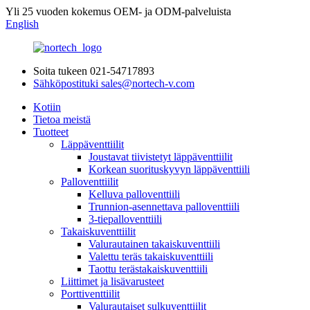
Yli 25 vuoden kokemus OEM- ja ODM-palveluista
English
Soita tukeen
021-54717893
Sähköpostituki
sales@nortech-v.com
Kotiin
Tietoa meistä
Tuotteet
Läppäventtiilit
Joustavat tiivistetyt läppäventtiilit
Korkean suorituskyvyn läppäventtiili
Palloventtiilit
Kelluva palloventtiili
Trunnion-asennettava palloventtiili
3-tiepalloventtiili
Takaiskuventtiilit
Valurautainen takaiskuventtiili
Valettu teräs takaiskuventtiili
Taottu terästakaiskuventtiili
Liittimet ja lisävarusteet
Porttiventtiilit
Valurautaiset sulkuventtiilit