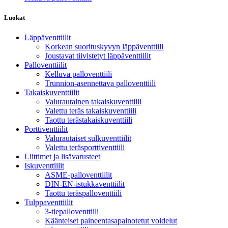
Luokat
Läppäventtiilit
Korkean suorituskyvyn läppäventtiili
Joustavat tiivistetyt läppäventtiilit
Palloventtiilit
Kelluva palloventtiili
Trunnion-asennettava palloventtiili
Takaiskuventtiilit
Valurautainen takaiskuventtiili
Valettu teräs takaiskuventtiili
Taottu terästakaiskuventtiili
Porttiventtiilit
Valurautaiset sulkuventtiilit
Valettu teräsporttiventtiili
Liittimet ja lisävarusteet
Iskuventtiilit
ASME-palloventtiilit
DIN-EN-istukkaventtiilit
Taottu teräspalloventtiili
Tulppaventtiilit
3-tiepalloventtiili
Käänteiset paineentasapainotetut voidelut