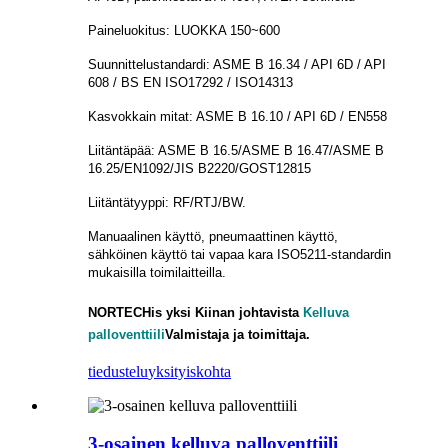
Paineluokitus: LUOKKA 150~600
Suunnittelustandardi: ASME B 16.34 / API 6D / API
608 / BS EN ISO17292 / ISO14313
Kasvokkain mitat: ASME B 16.10 / API 6D / EN558
Liitäntäpää: ASME B 16.5/ASME B 16.47/ASME B
16.25/EN1092/JIS B2220/GOST12815
Liitäntätyyppi: RF/RTJ/BW.
Manuaalinen käyttö, pneumaattinen käyttö,
sähköinen käyttö tai vapaa kara ISO5211-standardin
mukaisilla toimilaitteilla.
NORTECH
is
yksi Kiinan johtavista
Kelluva
palloventtiili
Valmistaja ja toimittaja.
tiedustelu
yksityiskohta
3-osainen kelluva palloventtiili