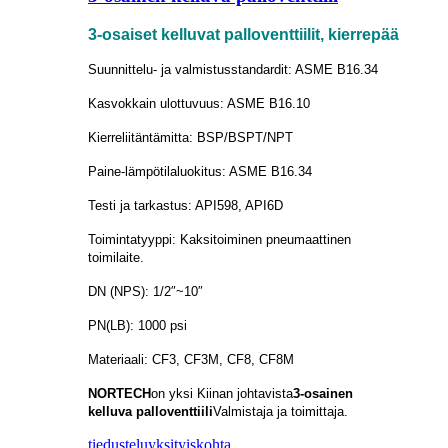
3-osaiset kelluvat palloventtiilit, kierrepää
Suunnittelu- ja valmistusstandardit: ASME B16.34
Kasvokkain ulottuvuus: ASME B16.10
Kierreliitäntämitta: BSP/BSPT/NPT
Paine-lämpötilaluokitus: ASME B16.34
Testi ja tarkastus: API598, API6D
Toimintatyyppi: Kaksitoiminen pneumaattinen
toimilaite.
DN (NPS): 1/2″~10″
PN(LB): 1000 psi
Materiaali: CF3, CF3M, CF8, CF8M
NORTECH
on yksi Kiinan johtavista
3-osainen
kelluva palloventtiili
Valmistaja ja toimittaja.
tiedustelu
yksityiskohta