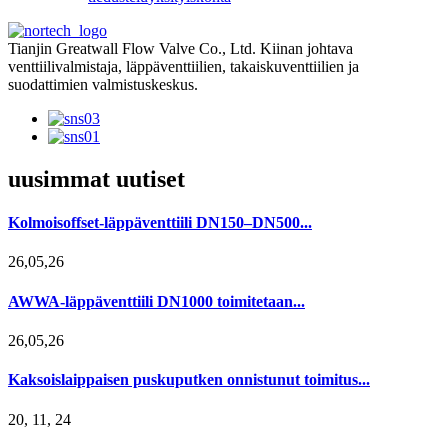
Tianjin Greatwall Flow Valve Co., Ltd. Kiinan johtava
venttiilivalmistaja, läppäventtiilien, takaiskuventtiilien ja
suodattimien valmistuskeskus.
uusimmat uutiset
Kolmoisoffset-läppäventtiili DN150–DN500...
26,05,26
AWWA-läppäventtiili DN1000 toimitetaan...
26,05,26
Kaksoislaippaisen puskuputken onnistunut toimitus...
20, 11, 24