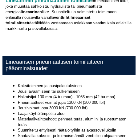
Lineaarinen pneumaattinen toimilaite
on mekaaninen laite,
joka muuntaa sähköistä, hydraulista tai pneumaattista
energiaa
lineaarinen
liike. Suunniteltu ja valmistettu toimimaan
erilaisilla nousevilla varsilla
venttiilit
,
lineaariset
toimilaitteet
räätälöidään vastaamaan asiakkaan vaatimuksia erilaisilla
markkinoilla ja sovelluksissa.
Lineaarisen pneumaattisen toimilaitteen
pääominaisuudet
Kaksitoiminen ja jousipalautuksinen
Jousi avaamiseen tai sulkemiseen
Halkaisijat 100 mm (4 tuumaa) - 1066 mm (42 tuumaa)
Pneumaattiset voimat jopa 1300 kN (300 000 lbf)
Jousivoimat jopa 3000 kN (700 000 lbf)
Laaja käyttölämpötila-alue
Materiaalivaihtoehdot: pehmeä teräs, alumiini ja ruostumaton
teräs
Suunniteltu erityisesti räätälöityihin asiakassovelluksiin
Saatavilla kaksois- ja kolmoismännät venttiilien ohjaamiseen