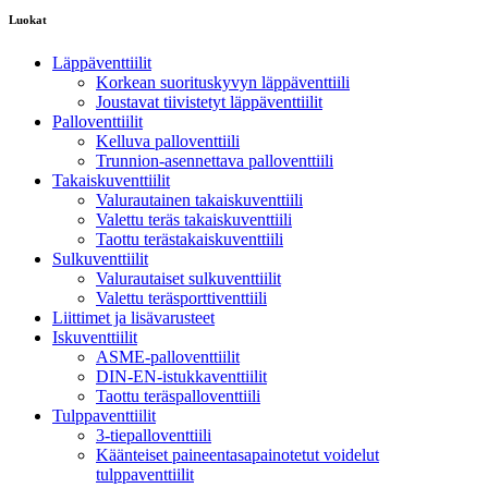
Luokat
Läppäventtiilit
Korkean suorituskyvyn läppäventtiili
Joustavat tiivistetyt läppäventtiilit
Palloventtiilit
Kelluva palloventtiili
Trunnion-asennettava palloventtiili
Takaiskuventtiilit
Valurautainen takaiskuventtiili
Valettu teräs takaiskuventtiili
Taottu terästakaiskuventtiili
Sulkuventtiilit
Valurautaiset sulkuventtiilit
Valettu teräsporttiventtiili
Liittimet ja lisävarusteet
Iskuventtiilit
ASME-palloventtiilit
DIN-EN-istukkaventtiilit
Taottu teräspalloventtiili
Tulppaventtiilit
3-tiepalloventtiili
Käänteiset paineentasapainotetut voidelut
tulppaventtiilit