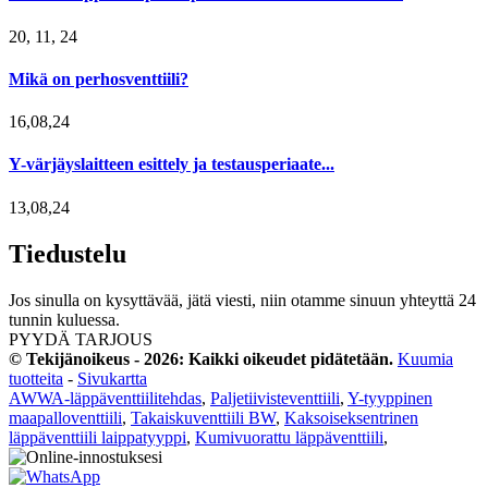
20, 11, 24
Mikä on perhosventtiili?
16,08,24
Y-värjäyslaitteen esittely ja testausperiaate...
13,08,24
Tiedustelu
Jos sinulla on kysyttävää, jätä viesti, niin otamme sinuun yhteyttä 24
tunnin kuluessa.
PYYDÄ TARJOUS
© Tekijänoikeus - 2026: Kaikki oikeudet pidätetään.
Kuumia
tuotteita
-
Sivukartta
AWWA-läppäventtiilitehdas
,
Paljetiivisteventtiili
,
Y-tyyppinen
maapalloventtiili
,
Takaiskuventtiili BW
,
Kaksoiseksentrinen
läppäventtiili laippatyyppi
,
Kumivuorattu läppäventtiili
,