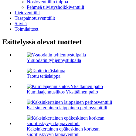
Nostoventtiilin tulppa
Pehmeä tiivistysholkkiventtiili
Lieteventtiilit
Tasapainotusventtiilit
Siivilä
Toimilaitteet
Esittelyssä olevat tuotteet
Y-suodatin tyhjennystulpalla
Taottu teräslaippa
Kumilaajennusliitos Yksittäinen pallo
Kaksinkertainen laippainen perhosventtiili
Kaksinkertainen epäkeskinen korkean
suorituskyvyn läppäventtiili