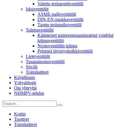
Valettu teräsporttiventtiili
Iskuventtiilit
ASME-palloventtiilit
DIN-EN-istukkaventtiilit
Taottu teräspalloventtiili
Tulppaventtiilit
Käänteiset paineentasapainotetut voidelut
tulppaventtiilit
Nostoventtiilin tulppa
Pehmeä tiivistysholkkiventtiili
Lieteventtiilit
Tasapainotusventtiilit
Siivilä
Toimilaitteet
Kirjallisuus
Yritysblogit
Ota yhteyttä
NHMPV-tehdas
Kotiin
Tuotteet
Toimilaitteet