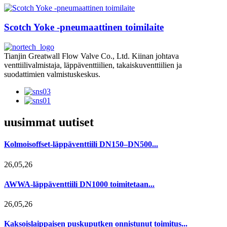
Scotch Yoke -pneumaattinen toimilaite
Tianjin Greatwall Flow Valve Co., Ltd. Kiinan johtava
venttiilivalmistaja, läppäventtiilien, takaiskuventtiilien ja
suodattimien valmistuskeskus.
uusimmat uutiset
Kolmoisoffset-läppäventtiili DN150–DN500...
26,05,26
AWWA-läppäventtiili DN1000 toimitetaan...
26,05,26
Kaksoislaippaisen puskuputken onnistunut toimitus...