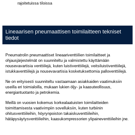
rajoitetuissa tiloissa
Lineaarisen pneumaattisen toimilaitteen tekniset
tiedot
Pneumatrolin pneumaattiset lineaariventtiilien toimilaitteet ja
ohjausjärjestelmät on suunniteltu ja valmistettu käyttämään
nousevavartisia venttiilejä, kuten luistiventtiilejä, veitsiluistiventtiilejä,
istukkaventtiilejä ja nousevavartisia kosketuksettomia palloventtiilejä.
Ne on erityisesti suunniteltu vastaamaan asiakkaiden vaatimuksiin
useilla eri toimialoilla, mukaan lukien öljy- ja kaasuteollisuus,
energiantuotanto ja petrokemia.
Meillä on vuosien kokemus korkealaatuisten toimilaitteiden
toimittamisesta vaativimpiin sovelluksiin, kuten turbiinin
ohitusventtiileihin, höyrynpoiston takaiskuventtiileihin,
hätäpysäytysventtiileihin, kaasukompressorien ylipaineventtiileihin jne.