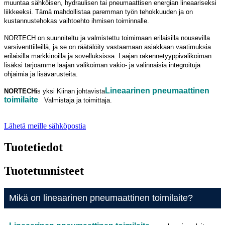
muuntaa sähköisen, hydraulisen tai pneumaattisen energian lineaariseksi
liikkeeksi. Tämä mahdollistaa paremman työn tehokkuuden ja on
kustannustehokas vaihtoehto ihmisen toiminnalle.
NORTECH on suunniteltu ja valmistettu toimimaan erilaisilla nousevilla
varsiventtiileillä, ja se on räätälöity vastaamaan asiakkaan vaatimuksia
erilaisilla markkinoilla ja sovelluksissa. Laajan rakennetyyppivalikoiman
lisäksi tarjoamme laajan valikoiman vakio- ja valinnaisia ​​integroituja
ohjaimia ja lisävarusteita.
Lineaarinen pneumaattinen
NORTECH
is
yksi Kiinan johtavista
toimilaite
Valmistaja ja toimittaja.
Lähetä meille sähköpostia
Tuotetiedot
Tuotetunnisteet
Mikä on lineaarinen pneumaattinen toimilaite?