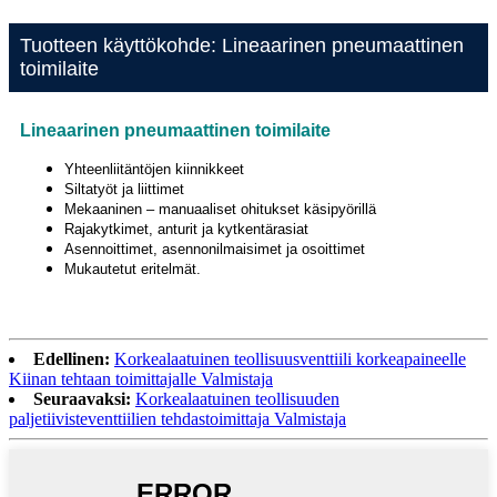
Tuotteen käyttökohde: Lineaarinen pneumaattinen
toimilaite
Lineaarinen pneumaattinen toimilaite
Yhteenliitäntöjen kiinnikkeet
Siltatyöt ja liittimet
Mekaaninen – manuaaliset ohitukset käsipyörillä
Rajakytkimet, anturit ja kytkentärasiat
Asennoittimet, asennonilmaisimet ja osoittimet
Mukautetut eritelmät.
Edellinen:
Korkealaatuinen teollisuusventtiili korkeapaineelle
Kiinan tehtaan toimittajalle Valmistaja
Seuraavaksi:
Korkealaatuinen teollisuuden
paljetiivisteventtiilien tehdastoimittaja Valmistaja