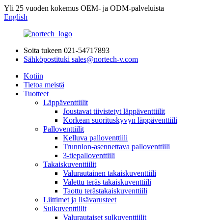
Yli 25 vuoden kokemus OEM- ja ODM-palveluista
English
Soita tukeen
021-54717893
Sähköpostituki
sales@nortech-v.com
Kotiin
Tietoa meistä
Tuotteet
Läppäventtiilit
Joustavat tiivistetyt läppäventtiilit
Korkean suorituskyvyn läppäventtiili
Palloventtiilit
Kelluva palloventtiili
Trunnion-asennettava palloventtiili
3-tiepalloventtiili
Takaiskuventtiilit
Valurautainen takaiskuventtiili
Valettu teräs takaiskuventtiili
Taottu terästakaiskuventtiili
Liittimet ja lisävarusteet
Sulkuventtiilit
Valurautaiset sulkuventtiilit