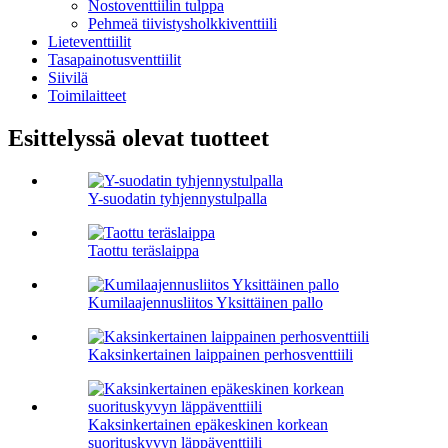
Nostoventtiilin tulppa
Pehmeä tiivistysholkkiventtiili
Lieteventtiilit
Tasapainotusventtiilit
Siivilä
Toimilaitteet
Esittelyssä olevat tuotteet
Y-suodatin tyhjennystulpalla
Taottu teräslaippa
Kumilaajennusliitos Yksittäinen pallo
Kaksinkertainen laippainen perhosventtiili
Kaksinkertainen epäkeskinen korkean
suorituskyvyn läppäventtiili