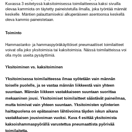
Kuvassa 3 esitetyssä kaksitoimisessa toimilaitteessa kaksi sivuilla
olevaa kammiota on täytetty paineistetulla ilmalla, joka työntää männät
keskelle. Mäntien palauttamiseksi alkuperäiseen asentoonsa keskellä
oleva kammio paineistetaan.
Toiminto
Hammastanko- ja hammaspyöräkäyttöiset pneumaattiset toimilaitteet
voivat olla joko yksitoimisia tai kaksitoimisia. Näissä toimilaitteissa voi
olla myös useita pysäyttimiä.
Yksitoiminen vs. kaksitoiminen
Yksitoimisessa toimilaitteessa ilmaa syötetään vain männän
toiselle puolelle, ja se vastaa männän liikkeestä vain yhteen
suuntaan. Männän liikkeen vastakkaiseen suuntaan suorittaa
mekaaninen jousi. Yksitoimiset toimilaitteet säästävät paineilmaa,
mutta toimivat vain yhteen suuntaan. Yksitoimisten sylinterien
haittapuolena on epätasainen lähtövoima täyden iskun aikana
vastakkaisen jousivoiman vuoksi. Kuva 4 esittää yksitoimista
kaksoishammaspyörällä varustettua pneumaattista pyörivää
toimilaitetta.