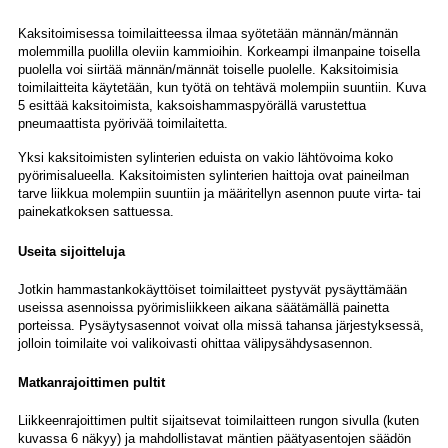
Kaksitoimisessa toimilaitteessa ilmaa syötetään männän/männän
molemmilla puolilla oleviin kammioihin. Korkeampi ilmanpaine toisella
puolella voi siirtää männän/männät toiselle puolelle. Kaksitoimisia
toimilaitteita käytetään, kun työtä on tehtävä molempiin suuntiin. Kuva
5 esittää kaksitoimista, kaksoishammaspyörällä varustettua
pneumaattista pyörivää toimilaitetta.
Yksi kaksitoimisten sylinterien eduista on vakio lähtövoima koko
pyörimisalueella. Kaksitoimisten sylinterien haittoja ovat paineilman
tarve liikkua molempiin suuntiin ja määritellyn asennon puute virta- tai
painekatkoksen sattuessa.
Useita sijoitteluja
Jotkin hammastankokäyttöiset toimilaitteet pystyvät pysäyttämään
useissa asennoissa pyörimisliikkeen aikana säätämällä painetta
porteissa. Pysäytysasennot voivat olla missä tahansa järjestyksessä,
jolloin toimilaite voi valikoivasti ohittaa välipysähdysasennon.
Matkanrajoittimen pultit
Liikkeenrajoittimen pultit sijaitsevat toimilaitteen rungon sivulla (kuten
kuvassa 6 näkyy) ja mahdollistavat mäntien päätyasentojen säädön