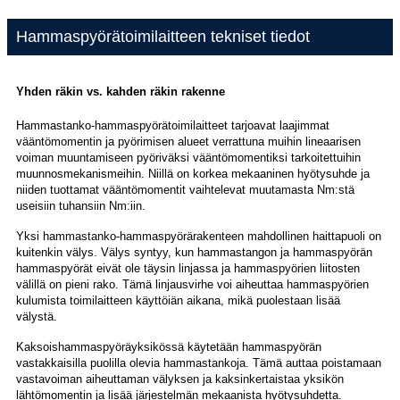
Hammaspyörätoimilaitteen tekniset tiedot
Yhden räkin vs. kahden räkin rakenne
Hammastanko-hammaspyörätoimilaitteet tarjoavat laajimmat
vääntömomentin ja pyörimisen alueet verrattuna muihin lineaarisen
voiman muuntamiseen pyöriväksi vääntömomentiksi tarkoitettuihin
muunnosmekanismeihin. Niillä on korkea mekaaninen hyötysuhde ja
niiden tuottamat vääntömomentit vaihtelevat muutamasta Nm:stä
useisiin tuhansiin Nm:iin.
Yksi hammastanko-hammaspyörärakenteen mahdollinen haittapuoli on
kuitenkin välys. Välys syntyy, kun hammastangon ja hammaspyörän
hammaspyörät eivät ole täysin linjassa ja hammaspyörien liitosten
välillä on pieni rako. Tämä linjausvirhe voi aiheuttaa hammaspyörien
kulumista toimilaitteen käyttöiän aikana, mikä puolestaan ​​lisää
välystä.
Kaksoishammaspyöräyksikössä käytetään hammaspyörän
vastakkaisilla puolilla olevia hammastankoja. Tämä auttaa poistamaan
vastavoiman aiheuttaman välyksen ja kaksinkertaistaa yksikön
lähtömomentin ja lisää järjestelmän mekaanista hyötysuhdetta.