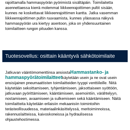
rajoittamalla hammaspyörän pyörimistä sisältäpäin. Toimilaitetta
asennettaessa kierrä molemmat liikkeenrajoittimen pultit sisään,
kunnes ne koskettavat liikkeenrajoittimen kantta. Jatka vasemman
liikkeenrajoittimen pultin ruuvaamista, kunnes yläosassa näkyvä
hammaspyörän ura kiertyy asentoon, joka on yhdensuuntainen
toimilaitteen rungon pituuden kanssa.
Tuotesovellus: osittain kääntyvä sähkötoimilaite
Hammastanko- ja
Jatkuvan vääntömomenttinsa ansiosta
hammaspyörätoimilaitteet
käytetään usein ja ne ovat usein
ensisijainen pneumaattisten toimilaitteiden tyyppi venttiileille. Niitä
käytetään sekoittamiseen, tyhjentämiseen, jaksottaiseen syöttöön,
jatkuvaan pyörittämiseen, kääntämiseen, asemointiin, värähtelyyn,
nostamiseen, avaamiseen ja sulkemiseen sekä kääntämiseen. Näitä
toimilaitteita käytetään erilaisiin mekaanisiin toimintoihin
terästeollisuudessa, materiaalinkäsittelyssä, meritoiminnoissa,
rakennuslaitteissa, kaivoskoneissa ja hydraulisessa
ohjaustehostimessa.