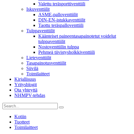
Valettu teräsporttiventtiili
Iskuventtiilit
ASME-palloventtiilit
DIN-EN-istukkaventtiilit
Taottu teräspalloventtiili
Tulppaventtiilit
Käänteiset paineentasapainotetut voidelut
tulppaventtiilit
Nostoventtiilin tulppa
Pehmeä tiivistysholkkiventtiili
Lieteventtiilit
Tasapainotusventtiilit
Siivilä
Toimilaitteet
Kirjallisuus
Yritysblogit
Ota yhteyttä
NHMPV-tehdas
Kotiin
Tuotteet
Toimilaitteet