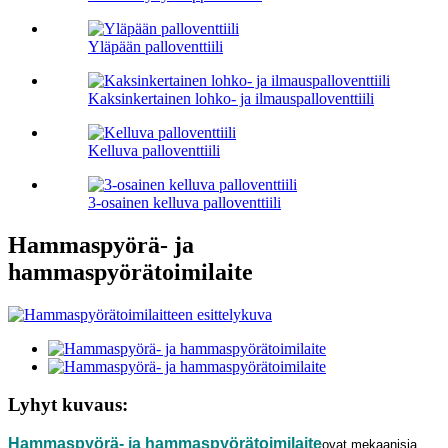
Yläpään palloventtiili
Kaksinkertainen lohko- ja ilmauspalloventtiili
Kelluva palloventtiili
3-osainen kelluva palloventtiili
Hammaspyörä- ja
hammaspyörätoimilaite
Lyhyt kuvaus:
Hammaspyörä- ja hammaspyörätoimilaite
ovat mekaanisia