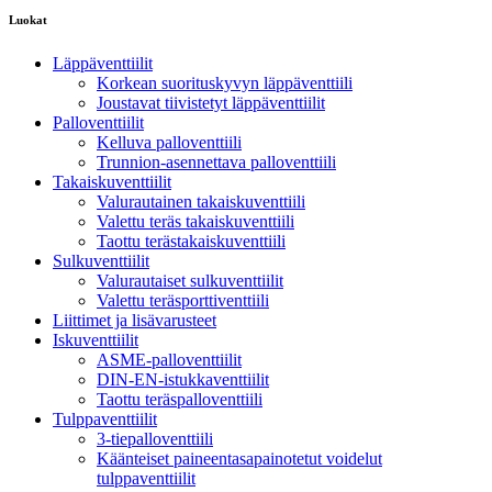
Luokat
Läppäventtiilit
Korkean suorituskyvyn läppäventtiili
Joustavat tiivistetyt läppäventtiilit
Palloventtiilit
Kelluva palloventtiili
Trunnion-asennettava palloventtiili
Takaiskuventtiilit
Valurautainen takaiskuventtiili
Valettu teräs takaiskuventtiili
Taottu terästakaiskuventtiili
Sulkuventtiilit
Valurautaiset sulkuventtiilit
Valettu teräsporttiventtiili
Liittimet ja lisävarusteet
Iskuventtiilit
ASME-palloventtiilit
DIN-EN-istukkaventtiilit
Taottu teräspalloventtiili
Tulppaventtiilit
3-tiepalloventtiili
Käänteiset paineentasapainotetut voidelut
tulppaventtiilit