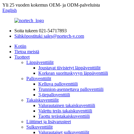
Yli 25 vuoden kokemus OEM- ja ODM-palveluista
English
Soita tukeen
021-54717893
Sähköpostituki
sales@nortech-v.com
Kotiin
Tietoa meistä
Tuotteet
Läppäventtiilit
Joustavat tiivistetyt läppäventtiilit
Korkean suorituskyvyn läppäventtiili
Palloventtiilit
Kelluva palloventtiili
Trunnion-asennettava palloventtiili
3-tiepalloventtiili
Takaiskuventtiilit
Valurautainen takaiskuventtiili
Valettu teräs takaiskuventtiili
Taottu terästakaiskuventtiili
Liittimet ja lisävarusteet
Sulkuventtiilit
Valurautaiset sulkuventtiilit