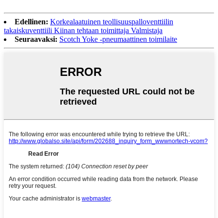
Edellinen:
Korkealaatuinen teollisuuspalloventtiilin
takaiskuventtiili Kiinan tehtaan toimittaja Valmistaja
Seuraavaksi:
Scotch Yoke -pneumaattinen toimilaite