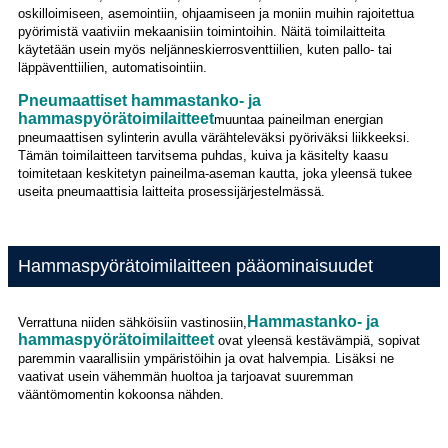
oskilloimiseen, asemointiin, ohjaamiseen ja moniin muihin rajoitettua
pyörimistä vaativiin mekaanisiin toimintoihin. Näitä toimilaitteita
käytetään usein myös neljänneskierrosventtiilien, kuten pallo- tai
läppäventtiilien, automatisointiin.
Pneumaattiset hammastanko- ja
hammaspyörätoimilaitteet
muuntaa paineilman energian
pneumaattisen sylinterin avulla värähteleväksi pyöriväksi liikkeeksi.
Tämän toimilaitteen tarvitsema puhdas, kuiva ja käsitelty kaasu
toimitetaan keskitetyn paineilma-aseman kautta, joka yleensä tukee
useita pneumaattisia laitteita prosessijärjestelmässä.
Hammaspyörätoimilaitteen pääominaisuudet
Hammastanko- ja
Verrattuna niiden sähköisiin vastinosiin,
hammaspyörätoimilaitteet
ovat yleensä kestävämpiä, sopivat
paremmin vaarallisiin ympäristöihin ja ovat halvempia. Lisäksi ne
vaativat usein vähemmän huoltoa ja tarjoavat suuremman
vääntömomentin kokoonsa nähden.