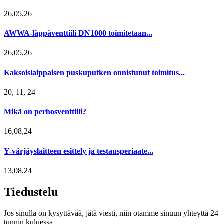
26,05,26
AWWA-läppäventtiili DN1000 toimitetaan...
26,05,26
Kaksoislaippaisen puskuputken onnistunut toimitus...
20, 11, 24
Mikä on perhosventtiili?
16,08,24
Y-värjäyslaitteen esittely ja testausperiaate...
13,08,24
Tiedustelu
Jos sinulla on kysyttävää, jätä viesti, niin otamme sinuun yhteyttä 24
tunnin kuluessa.