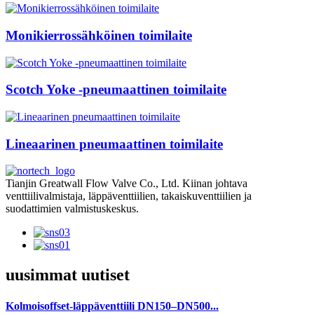
Monikierrossähköinen toimilaite
Scotch Yoke -pneumaattinen toimilaite
Lineaarinen pneumaattinen toimilaite
Tianjin Greatwall Flow Valve Co., Ltd. Kiinan johtava
venttiilivalmistaja, läppäventtiilien, takaiskuventtiilien ja
suodattimien valmistuskeskus.
uusimmat uutiset
Kolmoisoffset-läppäventtiili DN150–DN500...