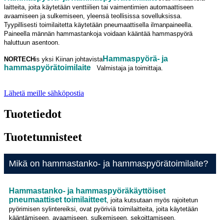
laitteita, joita käytetään venttiilien tai vaimentimien automaattiseen
avaamiseen ja sulkemiseen, yleensä teollisissa sovelluksissa.
Tyypillisesti toimilaitetta käytetään pneumaattisella ilmanpaineella.
Paineella männän hammastankoja voidaan kääntää hammaspyörä
haluttuun asentoon.
Hammaspyörä- ja
NORTECH
is
yksi Kiinan johtavista
hammaspyörätoimilaite
Valmistaja ja toimittaja.
Lähetä meille sähköpostia
Tuotetiedot
Tuotetunnisteet
Mikä on hammastanko- ja hammaspyörätoimilaite?
Hammastanko- ja hammaspyöräkäyttöiset
pneumaattiset toimilaitteet
, joita kutsutaan myös rajoitetun
pyörimisen sylintereiksi, ovat pyöriviä toimilaitteita, joita käytetään
kääntämiseen, avaamiseen, sulkemiseen, sekoittamiseen,