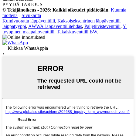
PYYDÄ TARJOUS
© Tekijänoikeus - 2026: Kaikki oikeudet pidätetään.
Kuumia
tuotteita
-
Sivukartta
Kumivuorattu läppäventtiili
,
Kaksoiseksentrinen läppäventtiili
laippatyyppi
,
AWWA-läppäventtiilitehdas
,
Paljetiivisteventtiili
,
Y-
tyyppinen maapalloventtiili
,
Takaiskuventtiili BW
,
Klikkaa WhatsAppia
x