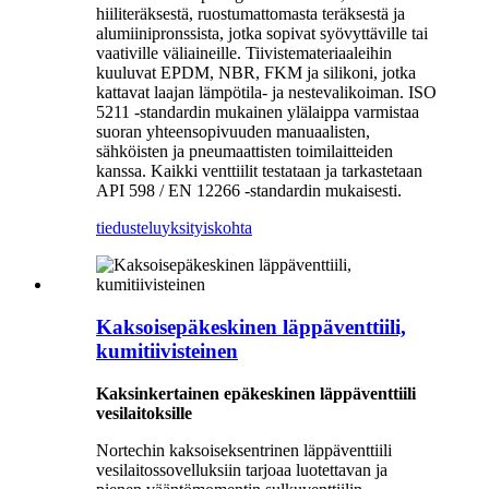
hiiliteräksestä, ruostumattomasta teräksestä ja
alumiinipronssista, jotka sopivat syövyttäville tai
vaativille väliaineille. Tiivistemateriaaleihin
kuuluvat EPDM, NBR, FKM ja silikoni, jotka
kattavat laajan lämpötila- ja nestevalikoiman. ISO
5211 -standardin mukainen ylälaippa varmistaa
suoran yhteensopivuuden manuaalisten,
sähköisten ja pneumaattisten toimilaitteiden
kanssa. Kaikki venttiilit testataan ja tarkastetaan
API 598 / EN 12266 -standardin mukaisesti.
tiedustelu
yksityiskohta
Kaksoisepäkeskinen läppäventtiili,
kumitiivisteinen
Kaksinkertainen epäkeskinen läppäventtiili
vesilaitoksille
Nortechin kaksoiseksentrinen läppäventtiili
vesilaitossovelluksiin tarjoaa luotettavan ja