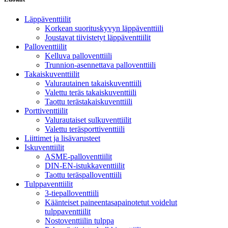
Läppäventtiilit
Korkean suorituskyvyn läppäventtiili
Joustavat tiivistetyt läppäventtiilit
Palloventtiilit
Kelluva palloventtiili
Trunnion-asennettava palloventtiili
Takaiskuventtiilit
Valurautainen takaiskuventtiili
Valettu teräs takaiskuventtiili
Taottu terästakaiskuventtiili
Porttiventtiilit
Valurautaiset sulkuventtiilit
Valettu teräsporttiventtiili
Liittimet ja lisävarusteet
Iskuventtiilit
ASME-palloventtiilit
DIN-EN-istukkaventtiilit
Taottu teräspalloventtiili
Tulppaventtiilit
3-tiepalloventtiili
Käänteiset paineentasapainotetut voidelut
tulppaventtiilit
Nostoventtiilin tulppa