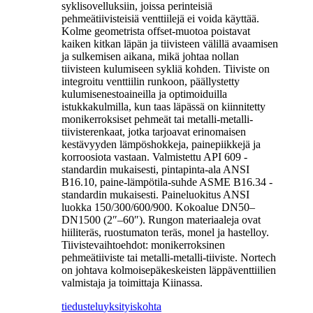
syklisovelluksiin, joissa perinteisiä
pehmeätiivisteisiä venttiilejä ei voida käyttää.
Kolme geometrista offset-muotoa poistavat
kaiken kitkan läpän ja tiivisteen välillä avaamisen
ja sulkemisen aikana, mikä johtaa nollan
tiivisteen kulumiseen sykliä kohden. Tiiviste on
integroitu venttiilin runkoon, päällystetty
kulumisenestoaineilla ja optimoiduilla
istukkakulmilla, kun taas läpässä on kiinnitetty
monikerroksiset pehmeät tai metalli-metalli-
tiivisterenkaat, jotka tarjoavat erinomaisen
kestävyyden lämpöshokkeja, painepiikkejä ja
korroosiota vastaan. Valmistettu API 609 -
standardin mukaisesti, pintapinta-ala ANSI
B16.10, paine-lämpötila-suhde ASME B16.34 -
standardin mukaisesti. Paineluokitus ANSI
luokka 150/300/600/900. Kokoalue DN50–
DN1500 (2″–60″). Rungon materiaaleja ovat
hiiliteräs, ruostumaton teräs, monel ja hastelloy.
Tiivistevaihtoehdot: monikerroksinen
pehmeätiiviste tai metalli-metalli-tiiviste. Nortech
on johtava kolmoisepäkeskeisten läppäventtiilien
valmistaja ja toimittaja Kiinassa.
tiedustelu
yksityiskohta