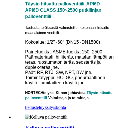
Täysin hitsattu palloventtiili, API6D
API6D CLASS 150~2500 putkilinjan
palloventtiili
Taotusta teräksestä valmistettu, kokonaan hitsattu
maanalainen venttiili.
Kokoalue: 1/2″~60″ (DN15~DN1500)
Paineluokka: ASME-luokka 150–2500
Päämateriaali: hiiliteräs, matalan lämpötilan
teräs, ruostumaton teräs, seosteräs ja
duplex-teräs jne.
Päät: RF, RTJ, SW, NPT, BW jne.
Toimintatyyppi: HO, GO, pneumaattinen
käyttö, toimilaitteen käyttö jne.
NORTECH
is
yksi Kiinan johtavista
Täysin hitsattu
palloventtiili
Valmistaja ja toimittaja.
tiedustelu
yksityiskohta
Kelluva palloventtiili