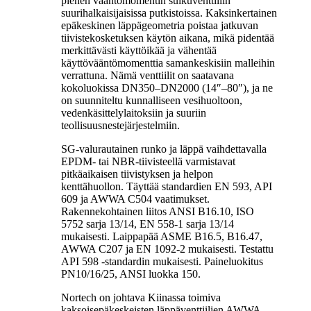
pienen vääntömomentin sulkuventtiilin
suurihalkaisijaisissa putkistoissa. Kaksinkertainen
epäkeskinen läppägeometria poistaa jatkuvan
tiivistekosketuksen käytön aikana, mikä pidentää
merkittävästi käyttöikää ja vähentää
käyttövääntömomenttia samankeskisiin malleihin
verrattuna. Nämä venttiilit on saatavana
kokoluokissa DN350–DN2000 (14″–80″), ja ne
on suunniteltu kunnalliseen vesihuoltoon,
vedenkäsittelylaitoksiin ja suuriin
teollisuusnestejärjestelmiin.
SG-valurautainen runko ja läppä vaihdettavalla
EPDM- tai NBR-tiivisteellä varmistavat
pitkäaikaisen tiivistyksen ja helpon
kenttähuollon. Täyttää standardien EN 593, API
609 ja AWWA C504 vaatimukset.
Rakennekohtainen liitos ANSI B16.10, ISO
5752 sarja 13/14, EN 558-1 sarja 13/14
mukaisesti. Laippapää ASME B16.5, B16.47,
AWWA C207 ja EN 1092-2 mukaisesti. Testattu
API 598 -standardin mukaisesti. Paineluokitus
PN10/16/25, ANSI luokka 150.
Nortech on johtava Kiinassa toimiva
kaksoisepäkeskeisten läppäventtiilien AWWA-