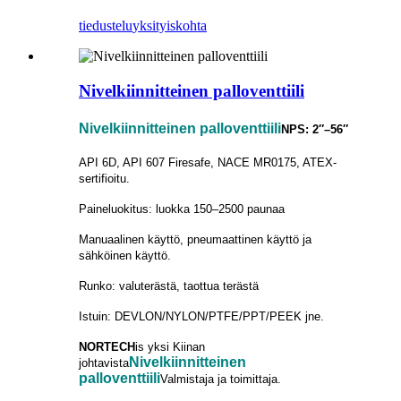
tiedustelu
yksityiskohta
Nivelkiinnitteinen palloventtiili
Nivelkiinnitteinen palloventtiili
NPS: 2″–56″
API 6D, API 607 ​​Firesafe, NACE MR0175, ATEX-
sertifioitu.
Paineluokitus: luokka 150–2500 paunaa
Manuaalinen käyttö, pneumaattinen käyttö ja
sähköinen käyttö.
Runko: valuterästä, taottua terästä
Istuin: DEVLON/NYLON/PTFE/PPT/PEEK jne.
NORTECH
is
yksi Kiinan
Nivelkiinnitteinen
johtavista
palloventtiili
Valmistaja ja toimittaja.