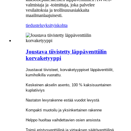
valmistaja ja -toimittaja, joka palvelee
vesilaitoksia ja teollisuusasiakkaita
maailmanlaajuisesti.
tiedustelu
yksityiskohta
Joustava tiivistetty läppäventtiilin
korvaketyyppi
Joustavat tiivisteet, korvaketyyppiset läppäventtiilit,
kumiholkilla vuorattu.
Keskeinen akselin asento, 100 % kaksisuuntainen
kuplatiiviys
Nastaton levyrakenne estää vuodot levystä
Kompakti muotoilu ja yksinkertainen rakenne
Helppo huoltaa vaihdettavien osien ansiosta
Toimii eristysventtiilinä ja virtauksen säätöventtiilinä.