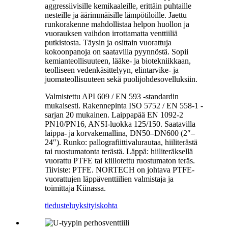
aggressiivisille kemikaaleille, erittäin puhtaille
nesteille ja äärimmäisille lämpötiloille. Jaettu
runkorakenne mahdollistaa helpon huollon ja
vuorauksen vaihdon irrottamatta venttiiliä
putkistosta. Täysin ja osittain vuorattuja
kokoonpanoja on saatavilla pyynnöstä. Sopii
kemianteollisuuteen, lääke- ja biotekniikkaan,
teolliseen vedenkäsittelyyn, elintarvike- ja
juomateollisuuteen sekä puolijohdesovelluksiin.
Valmistettu API 609 / EN 593 -standardin
mukaisesti. Rakennepinta ISO 5752 / EN 558-1 -
sarjan 20 mukainen. Laippapää EN 1092-2
PN10/PN16, ANSI-luokka 125/150. Saatavilla
laippa- ja korvakemallina, DN50–DN600 (2″–
24″). Runko: pallografiittivalurautaa, hiiliterästä
tai ruostumatonta terästä. Läppä: hiiliteräksellä
vuorattu PTFE tai kiillotettu ruostumaton teräs.
Tiiviste: PTFE. NORTECH on johtava PTFE-
vuorattujen läppäventtiilien valmistaja ja
toimittaja Kiinassa.
tiedustelu
yksityiskohta