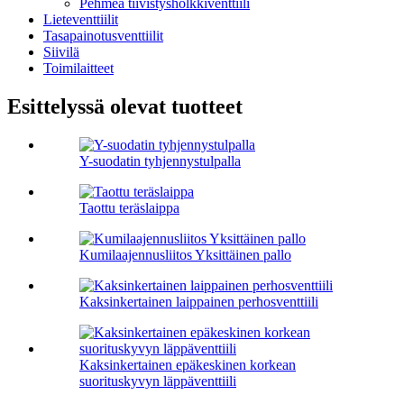
Pehmeä tiivistysholkkiventtiili
Lieteventtiilit
Tasapainotusventtiilit
Siivilä
Toimilaitteet
Esittelyssä olevat tuotteet
Y-suodatin tyhjennystulpalla
Taottu teräslaippa
Kumilaajennusliitos Yksittäinen pallo
Kaksinkertainen laippainen perhosventtiili
Kaksinkertainen epäkeskinen korkean
suorituskyvyn läppäventtiili