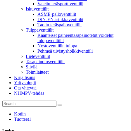
Valettu teräsporttiventtiili
Iskuventtiilit
ASME-palloventtiilit
DIN-EN-istukkaventtiilit
Taottu teräspalloventtiili
Tulppaventtiilit
Käänteiset paineentasapainotetut voidelut
tulppaventtiilit
Nostoventtiilin tulppa
Pehmeä tiivistysholkkiventtiili
Lieteventtiilit
Tasapainotusventtiilit
Siivilä
Toimilaitteet
Kirjallisuus
Yritysblogit
Ota yhteyttä
NHMPV-tehdas
Kotiin
Tuotteet1
Luokat