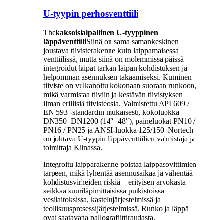
U-tyypin perhosventtiili
The
kaksoislaipallinen U-tyyppinen
läppäventtiili
Siinä on sama samankeskinen
joustava tiivisterakenne kuin laippamaisessa
venttiilissä, mutta siinä on molemmissa päissä
integroidut laipat tarkan laipan kohdistuksen ja
helpomman asennuksen takaamiseksi. Kuminen
tiiviste on vulkanoitu kokonaan suoraan runkoon,
mikä varmistaa tiiviin ja kestävän tiivistyksen
ilman erillisiä tiivisteosia. Valmistettu API 609 /
EN 593 -standardin mukaisesti, kokoluokka
DN350–DN1200 (14″–48″), paineluokat PN10 /
PN16 / PN25 ja ANSI-luokka 125/150. Nortech
on johtava U-tyypin läppäventtiilien valmistaja ja
toimittaja Kiinassa.
Integroitu laipparakenne poistaa laippasovittimien
tarpeen, mikä lyhentää asennusaikaa ja vähentää
kohdistusvirheiden riskiä – erityisen arvokasta
seikkaa suuriläpimittaisissa putkistoissa
vesilaitoksissa, kastelujärjestelmissä ja
teollisuusprosessijärjestelmissä. Runko ja läppä
ovat saatavana pallografiittiraudasta,