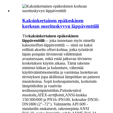
Kaksinkertainen epäkeskinen
korkean suorituskyvyn läppäventtiili
The
kaksinkertainen epäkeskinen
läppäventtiili
— joka tunnetaan myös nimellä
kaksoisoffset-läppäventtiili — siinä on kaksi
erillistä akselin offset-kohtaa, jotka työntävät
läpän poispäin tiivisteestä välittömästi
avautuessaan, mikä estää jatkuvan tiivisteen
kosketuksen käytön aikana. Tämä rakenne
minimoi kitkan ja kulumisen, vähentää
käyttövääntömomenttia ja varmistaa luotettavan
tiivistyksen jopa äkillisissä lämpötilan tai paineen
muutoksissa. Sopii korkeapaineisiin, korkeisiin
lämpötiloihin ja vaativiin
teollisuusympäristöihin.
Palonkestävä
muotoilu,
ATEX-sertifiointi,
ANSI-luokka
150/300/600 ja PN16–PN100, kokoalue DN50–
DN1800 (2″–72″). Valmistettu API 609 -
standardin mukaisesti, rakennepinta ANSI