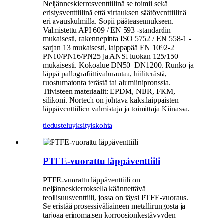
Neljänneskierrosventtiilinä se toimii sekä
eristysventtiilinä että virtauksen säätöventtiilinä
eri avauskulmilla. Sopii pääteasennukseen.
Valmistettu API 609 / EN 593 -standardin
mukaisesti, rakennepinta ISO 5752 / EN 558-1 -
sarjan 13 mukaisesti, laippapää EN 1092-2
PN10/PN16/PN25 ja ANSI luokan 125/150
mukaisesti. Kokoalue DN50–DN1200. Runko ja
läppä pallografiittivalurautaa, hiiliterästä,
ruostumatonta terästä tai alumiinipronssia.
Tiivisteen materiaalit: EPDM, NBR, FKM,
silikoni. Nortech on johtava kaksilaippaisten
läppäventtiilien valmistaja ja toimittaja Kiinassa.
tiedustelu
yksityiskohta
PTFE-vuorattu läppäventtiili
PTFE-vuorattu läppäventtiili on
neljänneskierroksella käännettävä
teollisuusventtiili, jossa on täysi PTFE-vuoraus.
Se eristää prosessiväliaineen metallirungosta ja
tarjoaa erinomaisen korroosionkestävyyden