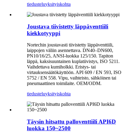
tiedustelu
yksityiskohta
Joustava tiivistetty läppäventtiili
kiekkotyyppi
Nortechin joustavasti tiivistetty läppäventtiili,
laippojen väliin asennettava. DN40–DN600,
PN10/16/25, ANSI-luokka 125/150. Tapiton
läppä, kaksisuuntainen kuplatiivistys, ISO 5211.
Vaihdettava kumiholkki. Eristys- tai
virtauksensäätökäyttöön. API 609 / EN 593, ISO
5752 / EN 558. Vipu, vaihteisto, sähköinen tai
pneumaattinen toimilaite. OEM/ODM.
tiedustelu
yksityiskohta
Täysin hitsattu palloventtiili API6D
luokka 150~2500