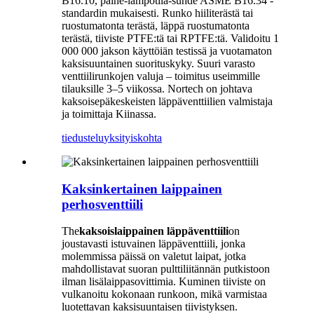
B16.10, paine-lämpötila-suhde ASME B16.34 -
standardin mukaisesti. Runko hiiliterästä tai
ruostumatonta terästä, läppä ruostumatonta
terästä, tiiviste PTFE:tä tai RPTFE:tä. Validoitu 1
000 000 jakson käyttöiän testissä ja vuotamaton
kaksisuuntainen suorituskyky. Suuri varasto
venttiilirunkojen valuja – toimitus useimmille
tilauksille 3–5 viikossa. Nortech on johtava
kaksoisepäkeskeisten läppäventtiilien valmistaja
ja toimittaja Kiinassa.
tiedustelu
yksityiskohta
Kaksinkertainen laippainen
perhosventtiili
The
kaksoislaippainen läppäventtiili
on
joustavasti istuvainen läppäventtiili, jonka
molemmissa päissä on valetut laipat, jotka
mahdollistavat suoran pulttiliitännän putkistoon
ilman lisälaippasovittimia. Kuminen tiiviste on
vulkanoitu kokonaan runkoon, mikä varmistaa
luotettavan kaksisuuntaisen tiivistyksen.