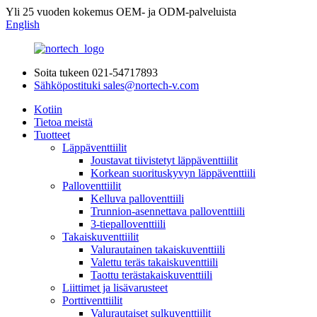
Yli 25 vuoden kokemus OEM- ja ODM-palveluista
English
Soita tukeen
021-54717893
Sähköpostituki
sales@nortech-v.com
Kotiin
Tietoa meistä
Tuotteet
Läppäventtiilit
Joustavat tiivistetyt läppäventtiilit
Korkean suorituskyvyn läppäventtiili
Palloventtiilit
Kelluva palloventtiili
Trunnion-asennettava palloventtiili
3-tiepalloventtiili
Takaiskuventtiilit
Valurautainen takaiskuventtiili
Valettu teräs takaiskuventtiili
Taottu terästakaiskuventtiili
Liittimet ja lisävarusteet
Porttiventtiilit
Valurautaiset sulkuventtiilit