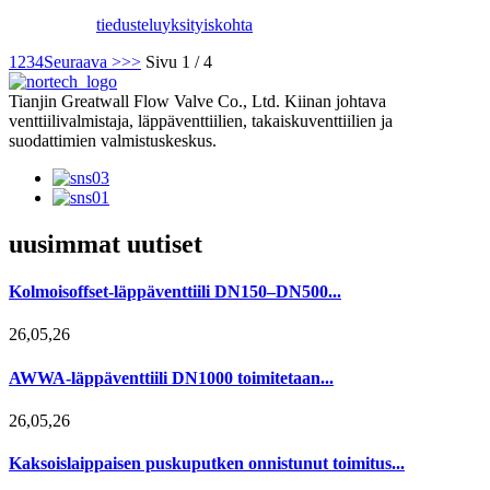
tiedustelu
yksityiskohta
1
2
3
4
Seuraava >
>>
Sivu 1 / 4
Tianjin Greatwall Flow Valve Co., Ltd. Kiinan johtava
venttiilivalmistaja, läppäventtiilien, takaiskuventtiilien ja
suodattimien valmistuskeskus.
uusimmat uutiset
Kolmoisoffset-läppäventtiili DN150–DN500...
26,05,26
AWWA-läppäventtiili DN1000 toimitetaan...
26,05,26
Kaksoislaippaisen puskuputken onnistunut toimitus...