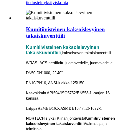
tiedustelu
yksityiskohta
Kumitiivisteinen kaksoislevyinen
takaiskuventtiili
Kumitiivisteinen kaksoislevyinen
takaiskuventtiili
,kaksoisoven takaiskuventtiili
WRAS, ACS-sertifioitu juomavedelle, juomavedelle
DN50-DN1000, 2″-40″
PN10/PN16, ANSI-luokka 125/150
Kasvokkain API594/ISO5752/EN558-1 -sarjan 16
kanssa
Laippa ASME B16.5, ASME B16.47, EN1092-1
NORTECH
is
yksi Kiinan johtavista
Kumitiivisteinen
kaksoislevyinen takaiskuventtiili
Valmistaja ja
toimittaja.