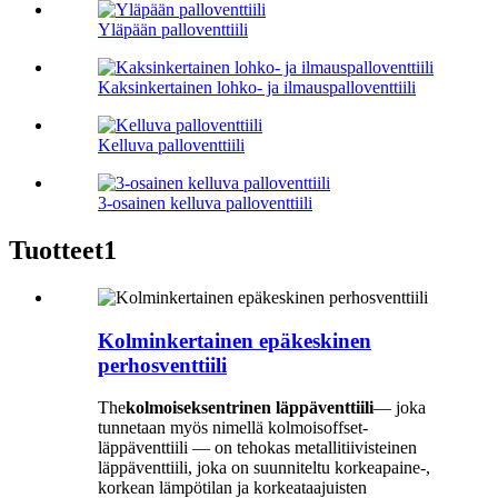
Yläpään palloventtiili
Kaksinkertainen lohko- ja ilmauspalloventtiili
Kelluva palloventtiili
3-osainen kelluva palloventtiili
Tuotteet1
Kolminkertainen epäkeskinen
perhosventtiili
The
kolmoiseksentrinen läppäventtiili
— joka
tunnetaan myös nimellä kolmoisoffset-
läppäventtiili — on tehokas metallitiivisteinen
läppäventtiili, joka on suunniteltu korkeapaine-,
korkean lämpötilan ja korkeataajuisten