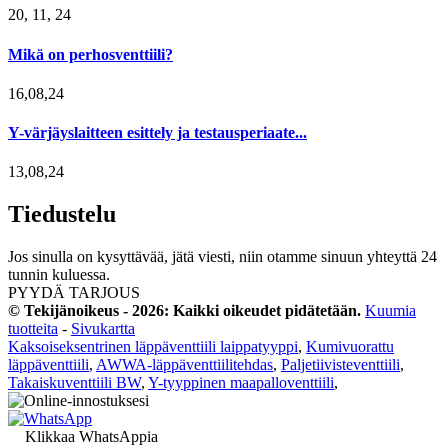
20, 11, 24
Mikä on perhosventtiili?
16,08,24
Y-värjäyslaitteen esittely ja testausperiaate...
13,08,24
Tiedustelu
Jos sinulla on kysyttävää, jätä viesti, niin otamme sinuun yhteyttä 24
tunnin kuluessa.
PYYDÄ TARJOUS
© Tekijänoikeus - 2026: Kaikki oikeudet pidätetään.
Kuumia
tuotteita
-
Sivukartta
Kaksoiseksentrinen läppäventtiili laippatyyppi
,
Kumivuorattu
läppäventtiili
,
AWWA-läppäventtiilitehdas
,
Paljetiivisteventtiili
,
Takaiskuventtiili BW
,
Y-tyyppinen maapalloventtiili
,
Klikkaa WhatsAppia