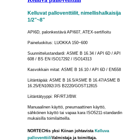
Kelluvat palloventtiilit, nimellishalkaisija
1/2”~8”
API6D, palonkestävä API607, ATEX-sertifioitu
Paineluokitus: LUOKKA 150~600
Suunnittelustandardi: ASME B 16.34 / API 6D / API
608 / BS EN ISO17292 / ISO14313
Kasvokkain mitat: ASME B 16.10 / API 6D / EN558
Liitäntäpää: ASME B 16.5/ASME B 16.47/ASME B
16.25/EN1092/JIS B2220/GOST12815
Liitäntätyyppi: RF/RTJ/BW.
Manuaalinen käyttö, pneumaattinen käyttö,
sähköinen käyttö tai vapaa kara ISO5211-standardin
mukaisilla toimilaitteilla.
NORTECH
is
yksi Kiinan johtavista
Kelluva
palloventtiili
Valmistaja ja toimittaja.