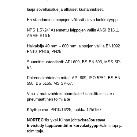
laaja sovellusalue ja alhaiset kustannukset.
Eri standardien laippojen välissä oleva kiekkotyyppi
NPS 1,5”-24” Asennettu laippojen väliin ANSI B16.1,
ASME B16.5
Halkaisija 40 mm – 600 mm laippojen välillä EN1092
PN10, PN16, PN25
Suunnittelustandardi: API 609, BS EN 593, MSS SP-
67.
Rakennekohtainen mitat: API 609, ISO 5752, BS EN
558, BS 5155, MS SP-67.
Vipu- / matovaihteistotoimilaite / sähkötoimilaite /
pneumaattinen toimilaite
Käyttöpaine: PN10/16/25, luokka 125/150
NORTECH
is
yksi Kiinan johtavista
Joustava
tiivistetty läppäventtiilin korvaketyyppi
Valmistaja ja
toimittaja.